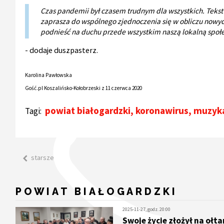
Czas pandemii był czasem trudnym dla wszystkich. Tekst au
zaprasza do wspólnego zjednoczenia się w obliczu nowyc
podnieść na duchu przede wszystkim naszą lokalną społ
- dodaje duszpasterz.
Karolina Pawłowska
Gość.pl Koszalińsko-Kołobrzeski z 11 czerwca 2020
powiat białogardzki
,
koronawirus
,
muzyk
Tagi:
starsze
POWIAT BIAŁOGARDZKI
2025-11-27, godz. 20:00
Swoje życie złożył na ołta