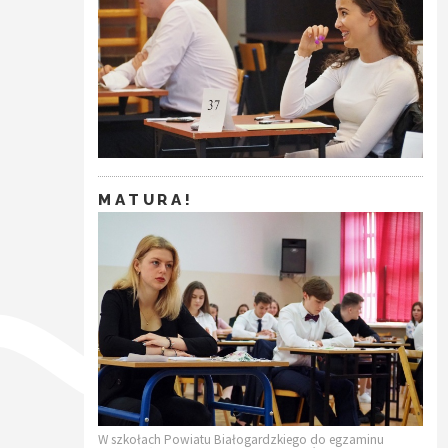
MATURA!
W szkołach Powiatu Białogardzkiego do egzaminu