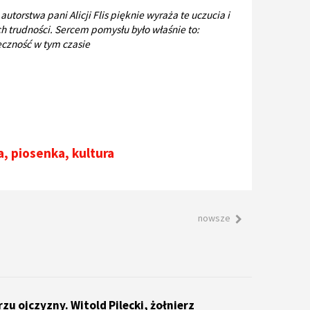
torstwa pani Alicji Flis pięknie wyraża te uczucia i
h trudności. Sercem pomysłu było właśnie to:
eczność w tym czasie
a
,
piosenka
,
kultura
nowsze
rzu ojczyzny. Witold Pilecki, żołnierz