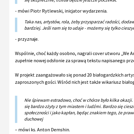
- mówi Piotr Rytlewski, inicjator wydarzenia.
Taka nas, artystów, rola, żeby przysparzać radości, doda
bardziej. Jeśli nam się to udaje - możemy się tylko cieszy
- przyznaje.
Wspólnie, choć każdy osobno, nagrali cover utworu „We A
zupełnie nowej odsłonie za sprawą tekstu napisanego przez
W projekt zaangażowało się ponad 20 białogardzkich arty
zaproszonych gości. Wśród nich jest także wikariusz białoga
Nie śpiewam estradowo, choć w chórze było kilka okazji. J
się bardzo zżyty z tym miastem i ludźmi. Bardzo się cies
społeczności i jako kapłan, będąc znakiem tego, że pr
duchowej
– mówi ks. Anton Demshin.