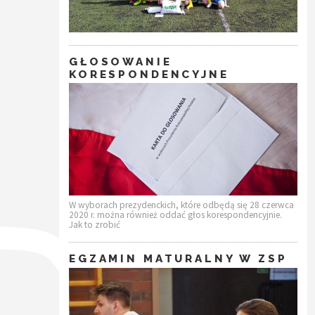
GŁOSOWANIE
KORESPONDENCYJNE
W wyborach prezydenckich, które odbędą się 28 czerwca
2020 r. można również oddać głos korespondencyjnie.
Jak to zrobić
EGZAMIN MATURALNY W ZSP