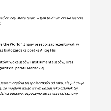
wać otuchy. Może teraz, w tym trudnym czasie jeszcze
ć
re the World”. Znany przebój zaprezentowali w
 białogardzką poetkę Alicję Flis.
stów: wokalistów i instrumentalistów, oraz
rdzkiej parafii Mariackiej.
estem częścią tej społeczności od roku, ale już czuje
zę, że mogłem wziąć w tym udział jako członek tej
awdziwa odnowa rozpoczyna się zawsze od odnowy