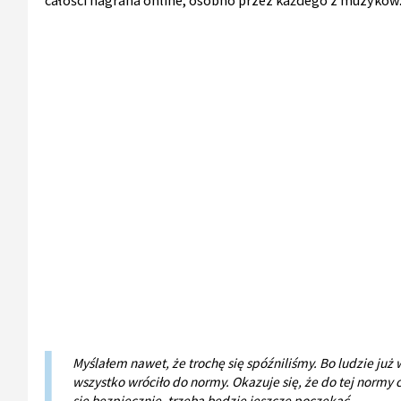
całości nagrana online, osobno przez każdego z muzyków
Myślałem nawet, że trochę się spóźniliśmy. Bo ludzie już w
wszystko wróciło do normy. Okazuje się, że do tej normy 
się bezpiecznie, trzeba będzie jeszcze poczekać