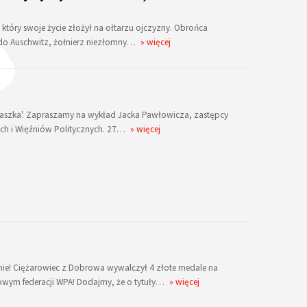
, który swoje życie złożył na ołtarzu ojczyzny. Obrońca
 do Auschwitz, żołnierz niezłomny…
» więcej
igraszka'. Zapraszamy na wykład Jacka Pawłowicza, zastępcy
ych i Więźniów Politycznych. 27…
» więcej
mie! Ciężarowiec z Dobrowa wywalczył 4 złote medale na
łowym federacji WPA! Dodajmy, że o tytuły…
» więcej