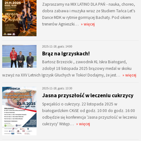
Zapraszamy na MIX LATINO DLA PAŃ - nauka, choreo,
dobra zabawa i muzyka wraz ze Studiem Tańca Let's
Dance MDK w rytmie gorrrrącej Bachaty. Pod okiem
trenerów Agnieszki…
» więcej
2025-11-18, godz. 14:00
Brąz na Igrzyskach!
Bartosz Brzezicki , zawodnik KL Iskra Białogard,
zdobył 18 listopada 2025 brązowy medal w skoku
wzwyż na XXV Letnich Igrzysk Głuchych w Tokio! Dodajmy, że jest…
» więcej
2025-11-18, godz. 13:30
Jasna przyszłość w leczeniu cukrzycy
Specjaliści o cukrzycy. 22 listopada 2025 w
białogardzkim CKiSE od godz. 10:00 do godz. 16:00
odbędzie się konferencja 'Jasna przyszłość w leczeniu
cukrzycy' Wstęp…
» więcej