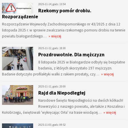
2025-11-14, godz. 13:54
Rzekomy pomór drobiu.
Rozporządzenie
Rozporządzenie Wojewody Zachodniopomorskiego nr 43/2025 z dnia 12
listopada 2025 r. w sprawie zwalczania rzekomego pomoru drobiu na terenie
powiatu białogardzkiego…
» więcej
2025-11-12, godz. 18:30
Prozdrowotnie. Dla mężczyzn
8 listopada 2025 w Białogardzie odbyły się bezpłatne
badania, z których skorzystało 197 mężczyzn.
Badanie dotyczyło profilaktyki walki z rakiem prostaty, czy…
» więcej
2025-11-11, godz. 20:00
Rajd dla Niepodległej
Narodowe Święto Niepodległości na dwóch kółkach!
Rowerzyści z naszego powiatu, ale także z Koszalina i
Kołobrzegu, świętowali 'wykręcając Orła' na trasie wiodącej…
» więcej
2025-11-03, godz. 09:52