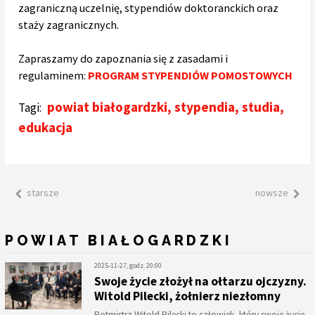
zagraniczną uczelnię, stypendiów doktoranckich oraz
staży zagranicznych.
Zapraszamy do zapoznania się z zasadami i
regulaminem:
PROGRAM STYPENDIÓW POMOSTOWYCH
powiat białogardzki
,
stypendia
,
studia
,
Tagi:
edukacja
starsze
nowsze
POWIAT BIAŁOGARDZKI
2025-11-27, godz. 20:00
Swoje życie złożył na ołtarzu ojczyzny.
Witold Pilecki, żołnierz niezłomny
Rotmistrz Witold Pilecki to człowiek, który swoje życie