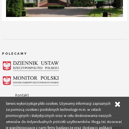
POLECAMY
Kontakt
Serwis wykorzystuje pliki cookies. Używamy informacji zapisanych
za pomocą cookies i podobnych technologii m.in. w celach
promocyjnych i statystycznych oraz w celu dostosowania naszych
© POWIAT-BIALOGARD.PL
-
POLITYKA PRYWATNOŚCI
serwisów do indywidualnych potrzeb użytkowników. Mogą też stosować
je współpracujące z nami firmy badawcze oraz dostawcy aplikacji
-
REGULAMIN SERWISU
-
DEKLARACJA DOSTĘPNOŚCI