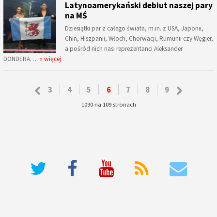
Latynoamerykański debiut naszej pary
na MŚ
Dziesiątki par z całego świata, m.in. z USA, Japonii,
Chin, Hiszpanii, Włoch, Chorwacji, Rumunii czy Węgier,
a pośród nich nasi reprezentanci Aleksander
DONDERA…
» więcej
3
4
5
6
7
8
9
1090 na 109 stronach
deneme bonusu veren siteler