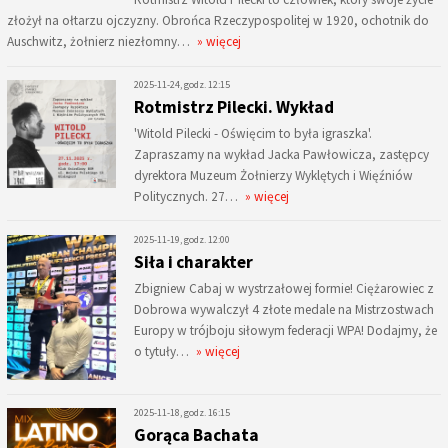
złożył na ołtarzu ojczyzny. Obrońca Rzeczypospolitej w 1920, ochotnik do
Auschwitz, żołnierz niezłomny…
» więcej
2025-11-24, godz. 12:15
Rotmistrz Pilecki. Wykład
'Witold Pilecki - Oświęcim to była igraszka'.
Zapraszamy na wykład Jacka Pawłowicza, zastępcy
dyrektora Muzeum Żołnierzy Wyklętych i Więźniów
Politycznych. 27…
» więcej
2025-11-19, godz. 12:00
Siła i charakter
Zbigniew Cabaj w wystrzałowej formie! Ciężarowiec z
Dobrowa wywalczył 4 złote medale na Mistrzostwach
Europy w trójboju siłowym federacji WPA! Dodajmy, że
o tytuły…
» więcej
2025-11-18, godz. 16:15
Gorąca Bachata