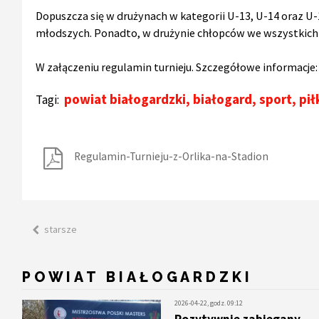
Dopuszcza się w drużynach w kategorii U-13, U-14 oraz 
młodszych. Ponadto, w drużynie chłopców we wszystkich 
W załączeniu regulamin turnieju. Szczegółowe informacje
powiat białogardzki
,
białogard
,
sport
,
pił
Tagi:
Regulamin-Turnieju-z-Orlika-na-Stadion
starsze
POWIAT BIAŁOGARDZKI
2026-04-22, godz. 09:12
Pozytywnie zabiegany