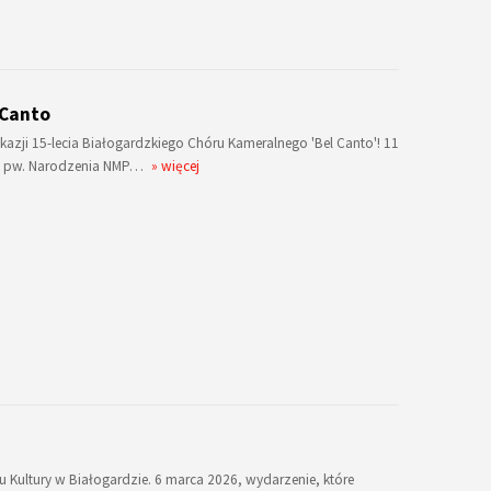
 Canto
ji 15-lecia Białogardzkiego Chóru Kameralnego 'Bel Canto'! 11
iół pw. Narodzenia NMP…
» więcej
ultury w Białogardzie. 6 marca 2026, wydarzenie, które