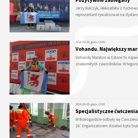
Jerzy Kulczyk, lekkoatleta z Tychow
reprezentant rywalizował na dystans
2026-04-20, godz. 13:00
Vohandu. Największy mar
Vohandu Maraton w Estonii to najwi
znakomitych zawodników. W tegoroc
2026-04-20, godz. 12:00
Specjalistyczne ćwiczenia
W Białogardzie odbyły się Ćwiczen
26'. Organizatorem działań była 