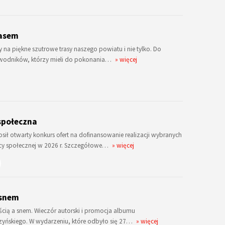
zasem
 na piękne szutrowe trasy naszego powiatu i nie tylko. Do
 zawodników, którzy mieli do pokonania…
» więcej
społeczna
 otwarty konkurs ofert na dofinansowanie realizacji wybranych
cy społecznej w 2026 r. Szczegółowe…
» więcej
 snem
ią a snem. Wieczór autorski i promocja albumu
zyńskiego. W wydarzeniu, które odbyło się 27…
» więcej