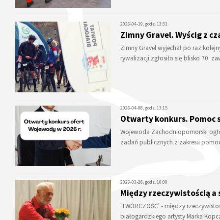
2026-04-19, godz. 13:31
Zimny Gravel. Wyścig z c
Zimny Gravel wyjechał po raz kolejny
rywalizacji zgłosiło się blisko 70.
2026-04-08, godz. 13:15
Otwarty konkurs. Pomoc 
Wojewoda Zachodniopomorski ogłosił
zadań publicznych z zakresu pomo
2026-03-28, godz. 10:00
Między rzeczywistością a
'TWÓRCZOŚĆ' - między rzeczywistośc
białogardzkiego artysty Marka Kopc