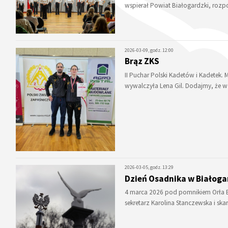
wspierał Powiat Białogardzki, roz
2026-03-09, godz. 12:00
Brąz ZKS
II Puchar Polski Kadetów i Kadetek.
wywalczyła Lena Gil. Dodajmy, że 
2026-03-05, godz. 13:29
Dzień Osadnika w Białoga
4 marca 2026 pod pomnikiem Orła Bi
sekretarz Karolina Stanczewska i ska