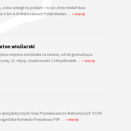
a, znów wbiegł na podium. I to po złoty medal! Nasz
ie 5 km w III Mistrzostwach Polski Masters…
» więcej
aton wioślarski
ększa impreza wioślarska na świecie, od lat gromadząca
znej, 21. edycji, rywalizowało 1244 jednostek…
» więcej
ia Specjalistycznych Grup Poszukiwawczo-Ratowniczych 'ECHO
białogardzka Komenda Powiatowa PSP…
» więcej