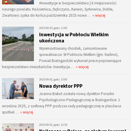
#inwestycje w bezpieczeństwo | 6 miejscowości
naszego powiatu: Kościernica, Dębczyno, Karwin, Syrkowice, Doble,
Zwartowo zyska do końca października 2025 nowe…
» więcej
2025-09-03, godz. 11:00
Inwestycja w Pobłociu Wielkim
ukończona
Wyremontowany chodnik, zamontowane
spowalniacze. W Pobłociu Wielkim (gm. Karlino),
Powiat Białogardzki wykonał prace poprawiające
bezpieczeństwo mieszkańców. Inwestycja…
» więcej
2025-09-02, godz. 13:00
Nowa dyrektor PPP
Joanna Biskot została nową dyrektor Poradni
Psychologiczno-Pedagogicznej w Białogardzie. 1
września 2025, z szefową PPP podczas rady pedagogicznej w placówce
spotkał…
» więcej
2025-09-02, godz. 12:55