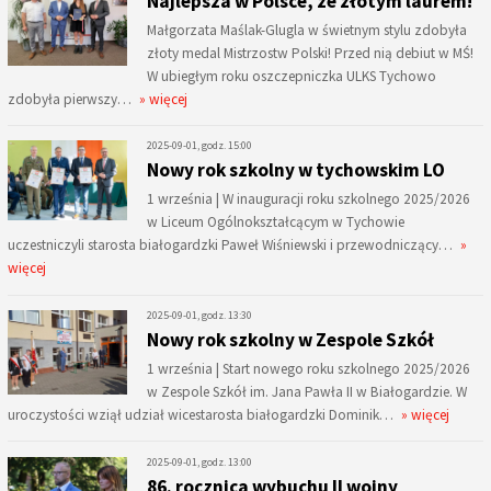
Najlepsza w Polsce, ze złotym laurem!
Małgorzata Maślak-Glugla w świetnym stylu zdobyła
złoty medal Mistrzostw Polski! Przed nią debiut w MŚ!
W ubiegłym roku oszczepniczka ULKS Tychowo
zdobyła pierwszy…
» więcej
2025-09-01, godz. 15:00
Nowy rok szkolny w tychowskim LO
1 września | W inauguracji roku szkolnego 2025/2026
w Liceum Ogólnokształcącym w Tychowie
uczestniczyli starosta białogardzki Paweł Wiśniewski i przewodniczący…
»
więcej
2025-09-01, godz. 13:30
Nowy rok szkolny w Zespole Szkół
1 września | Start nowego roku szkolnego 2025/2026
w Zespole Szkół im. Jana Pawła II w Białogardzie. W
uroczystości wziął udział wicestarosta białogardzki Dominik…
» więcej
2025-09-01, godz. 13:00
86. rocznica wybuchu II wojny