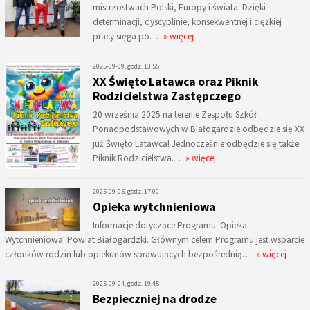
mistrzostwach Polski, Europy i świata. Dzięki
determinacji, dyscyplinie, konsekwentnej i ciężkiej
pracy sięga po…
» więcej
2025-09-09, godz. 13:55
XX Święto Latawca oraz Piknik
Rodzicielstwa Zastępczego
20 września 2025 na terenie Zespołu Szkół
Ponadpodstawowych w Białogardzie odbędzie się XX
już Święto Latawca! Jednocześnie odbędzie się także
Piknik Rodzicielstwa…
» więcej
2025-09-05, godz. 17:00
Opieka wytchnieniowa
Informacje dotyczące Programu 'Opieka
Wytchnieniowa' Powiat Białogardzki. Głównym celem Programu jest wsparcie
członków rodzin lub opiekunów sprawujących bezpośrednią…
» więcej
2025-09-04, godz. 19:45
Bezpieczniej na drodze