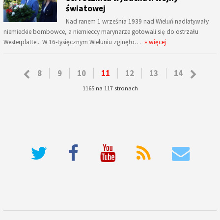
światowej
Nad ranem 1 września 1939 nad Wieluń nadlatywały
niemieckie bombowce, a niemieccy marynarze gotowali się do ostrzału
Westerplatte... W 16-tysięcznym Wieluniu zginęło…
» więcej
8
9
10
11
12
13
14
1165 na 117 stronach
deneme bonusu veren siteler