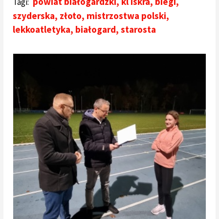
powiat białogardzki
,
kl iskra
,
biegi
,
Tagi:
szyderska
,
złoto
,
mistrzostwa polski
,
lekkoatletyka
,
białogard
,
starosta