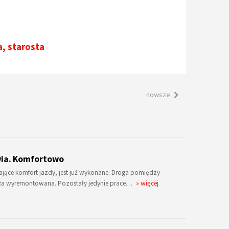
a
,
starosta
nowsze
wia. Komfortowo
jące komfort jazdy, jest już wykonane. Droga pomiędzy
ła wyremontowana. Pozostały jedynie prace…
» więcej