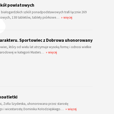
zkół powiatowych
o białogardzkich szkół ponadpodstawowych trafi łącznie 269
kowych, 138 tabletów, tablety piórkowe…
» więcej
harakteru. Sportowiec z Dobrowa uhonorowany
iec, który od wielu lat utrzymuje wysoką formę i odnosi wielkie
ynarodowej w kategorii Masters…
» więcej
koatletki
tyki, Zofia Szyderska, uhonorowana przez starostę
go i wicestarostę Dominika Kołodziejskiego…
» więcej