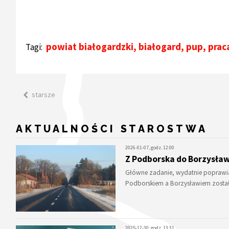
powiat białogardzki
,
białogard
,
pup
,
prac
Tagi:
starsze
AKTUALNOŚCI STAROSTWA
2026-01-07, godz. 12:00
Z Podborska do Borzysła
Główne zadanie, wydatnie poprawia
Podborskiem a Borzysławiem zosta
2025-12-30, godz. 13:31