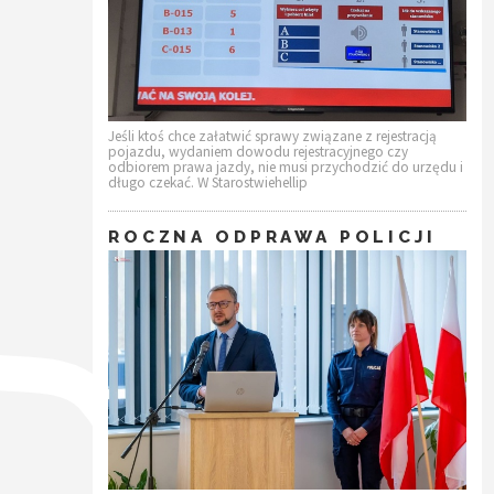
Jeśli ktoś chce załatwić sprawy związane z rejestracją
pojazdu, wydaniem dowodu rejestracyjnego czy
odbiorem prawa jazdy, nie musi przychodzić do urzędu i
długo czekać. W Starostwiehellip
ROCZNA ODPRAWA POLICJI