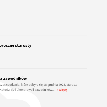
oroczne starosty
dla zawodników
zas spotkania, które odbyło się 18 grudnia 2025, starosta
ik Kołodziejski uhonorowali zawodników…
» więcej