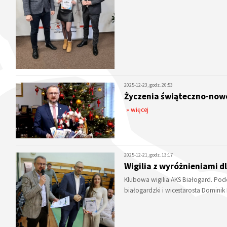
2025-12-23, godz. 20:53
Życzenia świąteczno-now
» więcej
2025-12-21, godz. 13:17
Wigilia z wyróżnieniami 
Klubowa wigilia AKS Białogard. Podc
białogardzki i wicestarosta Domin