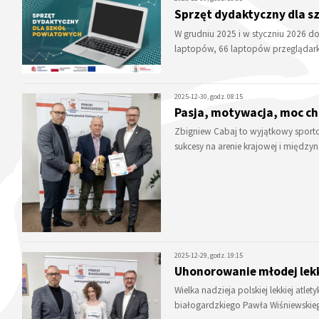
Sprzęt dydaktyczny dla s
W grudniu 2025 i w styczniu 2026 d
laptopów, 66 laptopów przeglądar
2025-12-30, godz. 08:15
Pasja, motywacja, moc c
Zbigniew Cabaj to wyjątkowy sportow
sukcesy na arenie krajowej i międz
2025-12-29, godz. 19:15
Uhonorowanie młodej lek
Wielka nadzieja polskiej lekkiej atle
białogardzkiego Pawła Wiśniewskie