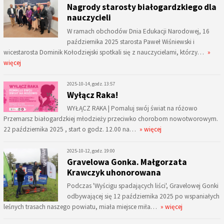
Nagrody starosty białogardzkiego dla
nauczycieli
W ramach obchodów Dnia Edukacji Narodowej, 16
października 2025 starosta Paweł Wiśniewski i
wicestarosta Dominik Kołodziejski spotkali się z nauczycielami, którzy…
»
więcej
2025-10-14, godz. 13:57
Wyłącz Raka!
WYŁĄCZ RAKA | Pomaluj swój świat na różowo
Przemarsz białogardzkiej młodzieży przeciwko chorobom nowotworowym.
22 października 2025 , start o godz. 12.00 na…
» więcej
2025-10-12, godz. 19:00
Gravelowa Gonka. Małgorzata
Krawczyk uhonorowana
Podczas 'Wyścigu spadających liści', Gravelowej Gonki
odbywającej się 12 października 2025 po wspaniałych
leśnych trasach naszego powiatu, miała miejsce miła…
» więcej