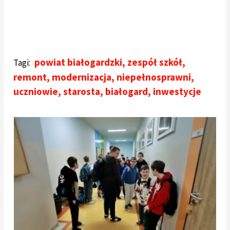
powiat białogardzki
,
zespół szkół
,
Tagi:
remont
,
modernizacja
,
niepełnosprawni
,
uczniowie
,
starosta
,
białogard
,
inwestycje