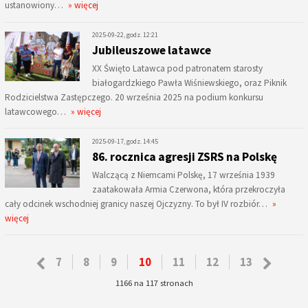
ustanowiony…
» więcej
2025-09-22, godz. 12:21
Jubileuszowe latawce
XX Święto Latawca pod patronatem starosty
białogardzkiego Pawła Wiśniewskiego, oraz Piknik
Rodzicielstwa Zastępczego. 20 września 2025 na podium konkursu
latawcowego…
» więcej
2025-09-17, godz. 14:45
86. rocznica agresji ZSRS na Polskę
Walczącą z Niemcami Polskę, 17 września 1939
zaatakowała Armia Czerwona, która przekroczyła
cały odcinek wschodniej granicy naszej Ojczyzny. To był IV rozbiór…
»
więcej
7
8
9
10
11
12
13
1166 na 117 stronach