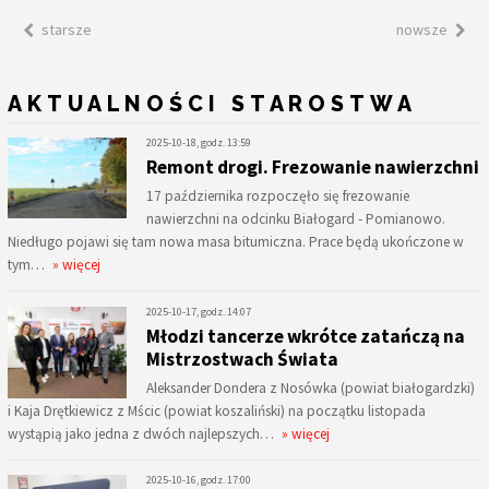
starsze
nowsze
AKTUALNOŚCI STAROSTWA
2025-10-18, godz. 13:59
Remont drogi. Frezowanie nawierzchni
17 października rozpoczęło się frezowanie
nawierzchni na odcinku Białogard - Pomianowo.
Niedługo pojawi się tam nowa masa bitumiczna. Prace będą ukończone w
tym…
» więcej
2025-10-17, godz. 14:07
Młodzi tancerze wkrótce zatańczą na
Mistrzostwach Świata
Aleksander Dondera z Nosówka (powiat białogardzki)
i Kaja Drętkiewicz z Mścic (powiat koszaliński) na początku listopada
wystąpią jako jedna z dwóch najlepszych…
» więcej
2025-10-16, godz. 17:00