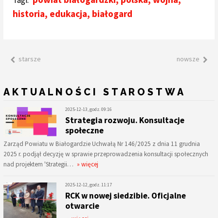
Tagi:
historia
,
edukacja
,
białogard
starsze
nowsze
AKTUALNOŚCI STAROSTWA
2025-12-13, godz. 09:16
Strategia rozwoju. Konsultacje
społeczne
Zarząd Powiatu w Białogardzie Uchwałą Nr 146/2025 z dnia 11 grudnia
2025 r. podjął decyzję w sprawie przeprowadzenia konsultacji społecznych
nad projektem 'Strategii…
» więcej
2025-12-12, godz. 11:17
RCK w nowej siedzibie. Oficjalne
otwarcie