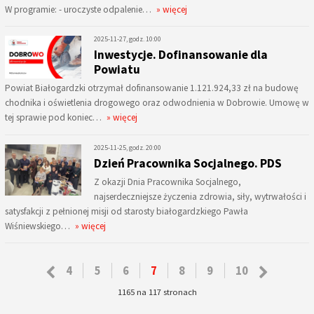
W programie: - uroczyste odpalenie…
» więcej
2025-11-27, godz. 10:00
Inwestycje. Dofinansowanie dla
Powiatu
Powiat Białogardzki otrzymał dofinansowanie 1.121.924,33 zł na budowę
chodnika i oświetlenia drogowego oraz odwodnienia w Dobrowie. Umowę w
tej sprawie pod koniec…
» więcej
2025-11-25, godz. 20:00
Dzień Pracownika Socjalnego. PDS
Z okazji Dnia Pracownika Socjalnego,
najserdeczniejsze życzenia zdrowia, siły, wytrwałości i
satysfakcji z pełnionej misji od starosty białogardzkiego Pawła
Wiśniewskiego…
» więcej
4
5
6
7
8
9
10
1165 na 117 stronach