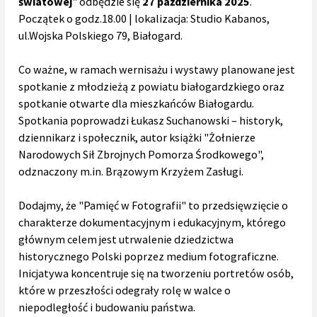
światowej
" odbędzie się
27 października 2025
.
Początek o godz.18.00 | lokalizacja: Studio Kabanos,
ul.Wojska Polskiego 79, Białogard.
Co ważne, w ramach wernisażu i wystawy planowane jest
spotkanie z młodzieżą z powiatu białogardzkiego oraz
spotkanie otwarte dla mieszkańców Białogardu.
Spotkania poprowadzi Łukasz Suchanowski – historyk,
dziennikarz i społecznik, autor książki "Żołnierze
Narodowych Sił Zbrojnych Pomorza Środkowego",
odznaczony m.in. Brązowym Krzyżem Zasługi.
Dodajmy, że "Pamięć w Fotografii" to przedsięwzięcie o
charakterze dokumentacyjnym i edukacyjnym, którego
głównym celem jest utrwalenie dziedzictwa
historycznego Polski poprzez medium fotograficzne.
Inicjatywa koncentruje się na tworzeniu portretów osób,
które w przeszłości odegrały rolę w walce o
niepodległość i budowaniu państwa.