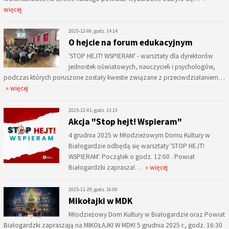
więcej
2025-12-06, godz. 14:14
O hejcie na forum edukacyjnym
'STOP HEJT! WSPIERAM' - warsztaty dla dyrektorów
jednostek oświatowych, nauczycieli i psychologów,
podczas których poruszone zostały kwestie związane z przeciwdziałaniem…
» więcej
2025-12-01, godz. 13:13
Akcja "Stop hejt! Wspieram"
4 grudnia 2025 w Młodzieżowym Domu Kultury w
Białogardzie odbędą się warsztaty 'STOP HEJT!
WSPIERAM'. Początek o godz. 12:00 . Powiat
Białogardzki zaprasza!…
» więcej
2025-11-29, godz. 16:00
Mikołajki w MDK
Młodzieżowy Dom Kultury w Białogardzie oraz Powiat
Białogardzki zapraszają na MIKOŁAJKI W MDK! 5 grudnia 2025 r., godz. 16:30