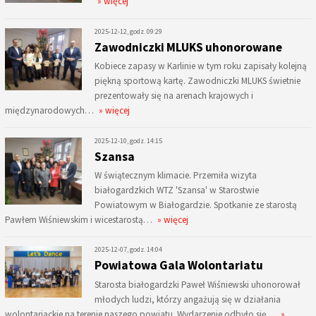
» więcej
2025-12-12, godz. 09:29
Zawodniczki MLUKS uhonorowane
Kobiece zapasy w Karlinie w tym roku zapisały kolejną
piękną sportową kartę. Zawodniczki MLUKS świetnie
prezentowały się na arenach krajowych i
międzynarodowych…
» więcej
2025-12-10, godz. 14:15
Szansa
W świątecznym klimacie. Przemiła wizyta
białogardzkich WTZ 'Szansa' w Starostwie
Powiatowym w Białogardzie. Spotkanie ze starostą
Pawłem Wiśniewskim i wicestarostą…
» więcej
2025-12-07, godz. 14:04
Powiatowa Gala Wolontariatu
Starosta białogardzki Paweł Wiśniewski uhonorował
młodych ludzi, którzy angażują się w działania
wolontariackie na terenie naszego powiatu. Wydarzenie odbyło się…
»