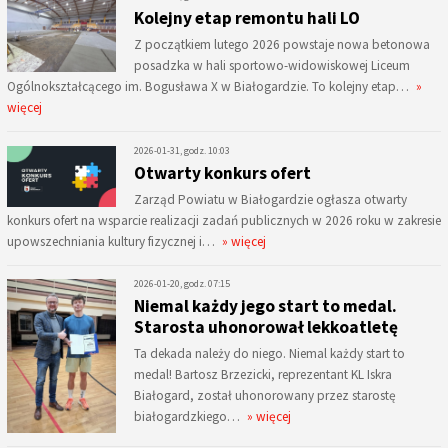
Kolejny etap remontu hali LO
Z początkiem lutego 2026 powstaje nowa betonowa
posadzka w hali sportowo-widowiskowej Liceum
Ogólnokształcącego im. Bogusława X w Białogardzie. To kolejny etap…
»
więcej
2026-01-31, godz. 10:03
Otwarty konkurs ofert
Zarząd Powiatu w Białogardzie ogłasza otwarty
konkurs ofert na wsparcie realizacji zadań publicznych w 2026 roku w zakresie
upowszechniania kultury fizycznej i…
» więcej
2026-01-20, godz. 07:15
Niemal każdy jego start to medal.
Starosta uhonorował lekkoatletę
Ta dekada należy do niego. Niemal każdy start to
medal! Bartosz Brzezicki, reprezentant KL Iskra
Białogard, został uhonorowany przez starostę
białogardzkiego…
» więcej