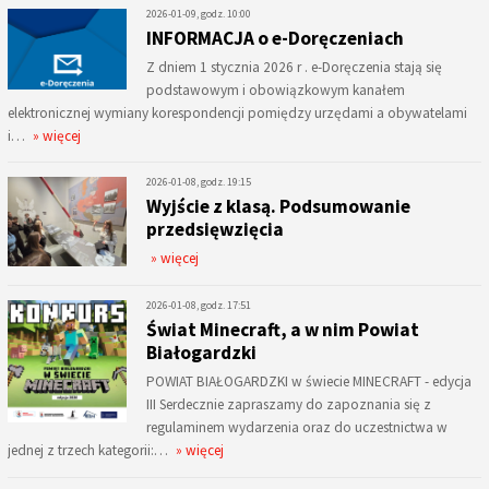
2026-01-09, godz. 10:00
INFORMACJA o e-Doręczeniach
Z dniem 1 stycznia 2026 r . e-Doręczenia stają się
podstawowym i obowiązkowym kanałem
elektronicznej wymiany korespondencji pomiędzy urzędami a obywatelami
i…
» więcej
2026-01-08, godz. 19:15
Wyjście z klasą. Podsumowanie
przedsięwzięcia
» więcej
2026-01-08, godz. 17:51
Świat Minecraft, a w nim Powiat
Białogardzki
POWIAT BIAŁOGARDZKI w świecie MINECRAFT - edycja
III Serdecznie zapraszamy do zapoznania się z
regulaminem wydarzenia oraz do uczestnictwa w
jednej z trzech kategorii:…
» więcej