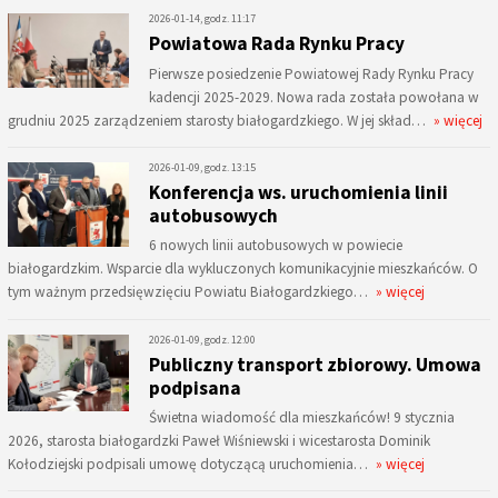
2026-01-14, godz. 11:17
Powiatowa Rada Rynku Pracy
Pierwsze posiedzenie Powiatowej Rady Rynku Pracy
kadencji 2025-2029. Nowa rada została powołana w
grudniu 2025 zarządzeniem starosty białogardzkiego. W jej skład…
» więcej
2026-01-09, godz. 13:15
Konferencja ws. uruchomienia linii
autobusowych
6 nowych linii autobusowych w powiecie
białogardzkim. Wsparcie dla wykluczonych komunikacyjnie mieszkańców. O
tym ważnym przedsięwzięciu Powiatu Białogardzkiego…
» więcej
2026-01-09, godz. 12:00
Publiczny transport zbiorowy. Umowa
podpisana
Świetna wiadomość dla mieszkańców! 9 stycznia
2026, starosta białogardzki Paweł Wiśniewski i wicestarosta Dominik
Kołodziejski podpisali umowę dotyczącą uruchomienia…
» więcej