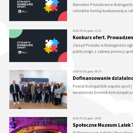
Starostwo Powiatowe w Białogardzi
członków komisji konkursowej w c
2026-04-16, godz. 15:15
Konkurs ofert. Prowadzen
Zarząd Powiatu w Białogardzie ogłas
publicznego z zakresu pomocy spo
2026-03-26, godz. 08:15
Dofinansowanie działalno
Powiat Białogardzki wspiera sport |
wicestarosta Dominik Kołodziejski
2026-03-20, godz. 18:00
Społeczne Muzeum Lalek 
W 'Piwnicy pod Jedynką' Powiatow