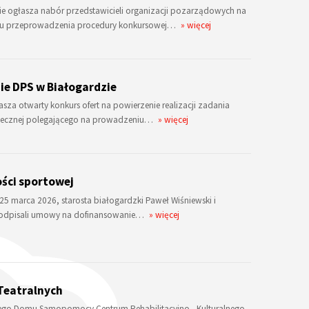
e ogłasza nabór przedstawicieli organizacji pozarządowych na
elu przeprowadzenia procedury konkursowej…
» więcej
ie DPS w Białogardzie
za otwarty konkurs ofert na powierzenie realizacji zadania
łecznej polegającego na prowadzeniu…
» więcej
ści sportowej
 25 marca 2026, starosta białogardzki Paweł Wiśniewski i
 podpisali umowy na dofinansowanie…
» więcej
Teatralnych
ego Domu Samopomocy Centrum Rehabilitacyjno - Kulturalnego