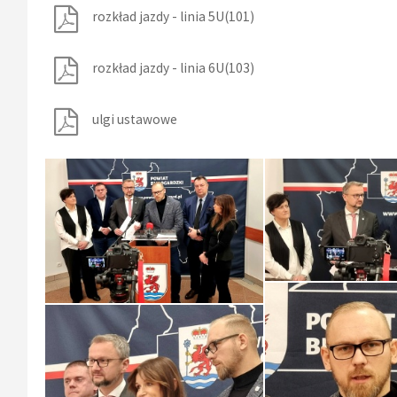
rozkład jazdy - linia 5U(101)
rozkład jazdy - linia 6U(103)
ulgi ustawowe