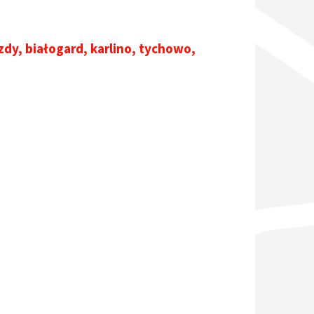
azdy
,
białogard
,
karlino
,
tychowo
,