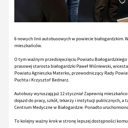
6 nowych linii autobusowych w powiecie białogardzkim. 
mieszkańców.
O tym ważnym przedsięwzięciu Powiatu Białogardzkiego p
prasowej starosta białogardzki Paweł Wiśniewski, wicesta
Powiatu Agnieszka Materko, przewodniczący Rady Powiat
Puchta i Krzysztof Bednarz.
Autobusy wyruszają już 12 stycznia! Zapewnią mieszkańco
dojazd do pracy, szkół, lekarzy i instytucji publicznych, 
Centrum Medyczne w Białogardzie. Ponadto uruchomiona b
To kolejny ważny krok w stronę lepszej dostępności komun