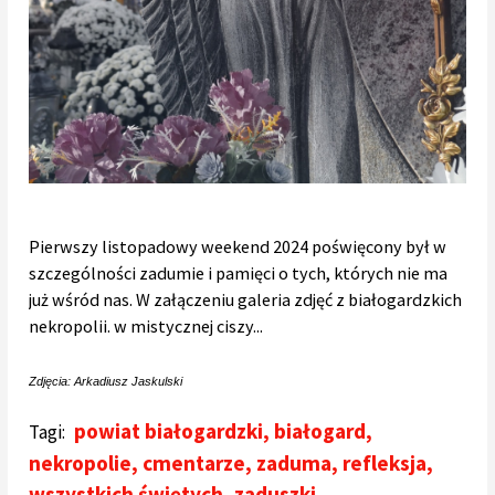
Pierwszy listopadowy weekend 2024 poświęcony był w
szczególności zadumie i pamięci o tych, których nie ma
już wśród nas. W załączeniu galeria zdjęć z białogardzkich
nekropolii. w mistycznej ciszy...
Zdjęcia: Arkadiusz Jaskulski
powiat białogardzki
,
białogard
,
Tagi:
nekropolie
,
cmentarze
,
zaduma
,
refleksja
,
wszystkich świętych
,
zaduszki