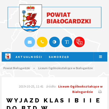
AKTUALNOŚCI
SAMORZĄD
SESJA NA ŻYWO
Powiat Białogardzki
»
Liceum Ogólnokształcące w Białogardzie
2019-10-25, 11:41
źródło:
Liceum Ogólnokształcące w
Białogardzie
WYJAZD KLAS I B I I E
DO BTD W