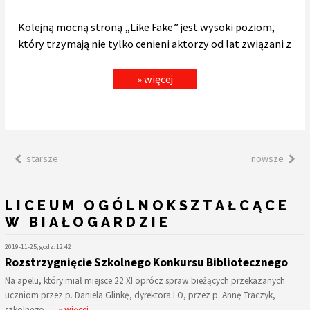
Kolejną mocną stroną „Like Fake” jest wysoki poziom,
który trzymają nie tylko cenieni aktorzy od lat związani z
» więcej
starsze
nowsze
LICEUM OGÓLNOKSZTAŁCĄCE
W BIAŁOGARDZIE
2019-11-25, godz. 12:42
Rozstrzygnięcie Szkolnego Konkursu Bibliotecznego
Na apelu, który miał miejsce 22 XI oprócz spraw bieżących przekazanych
uczniom przez p. Daniela Glinkę, dyrektora LO, przez p. Annę Traczyk,
szkolnego…
» więcej