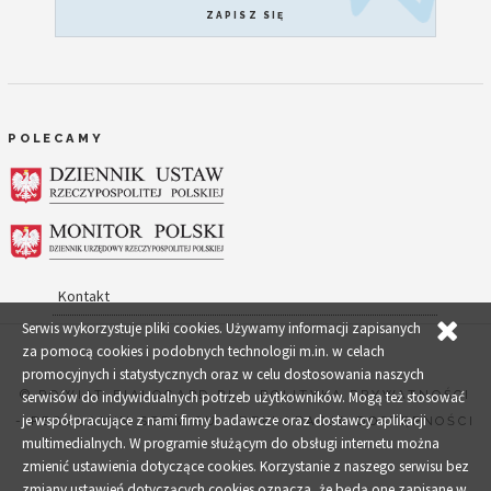
ZAPISZ SIĘ
POLECAMY
Kontakt
Serwis wykorzystuje pliki cookies. Używamy informacji zapisanych
za pomocą cookies i podobnych technologii m.in. w celach
promocyjnych i statystycznych oraz w celu dostosowania naszych
© POWIAT-BIALOGARD.PL
-
POLITYKA PRYWATNOŚCI
serwisów do indywidualnych potrzeb użytkowników. Mogą też stosować
je współpracujące z nami firmy badawcze oraz dostawcy aplikacji
-
REGULAMIN SERWISU
-
DEKLARACJA DOSTĘPNOŚCI
multimedialnych. W programie służącym do obsługi internetu można
zmienić ustawienia dotyczące cookies. Korzystanie z naszego serwisu bez
zmiany ustawień dotyczących cookies oznacza, że będą one zapisane w