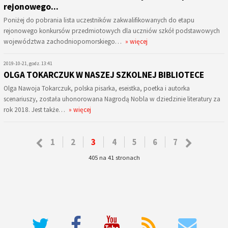
rejonowego...
Poniżej do pobrania lista uczestników zakwalifikowanych do etapu
rejonowego konkursów przedmiotowych dla uczniów szkół podstawowych
województwa zachodniopomorskiego…
» więcej
2019-10-21, godz. 13:41
OLGA TOKARCZUK W NASZEJ SZKOLNEJ BIBLIOTECE
Olga Nawoja Tokarczuk, polska pisarka, eseistka, poetka i autorka
scenariuszy, została uhonorowana Nagrodą Nobla w dziedzinie literatury za
rok 2018. Jest także…
» więcej
1
2
3
4
5
6
7
405 na 41 stronach