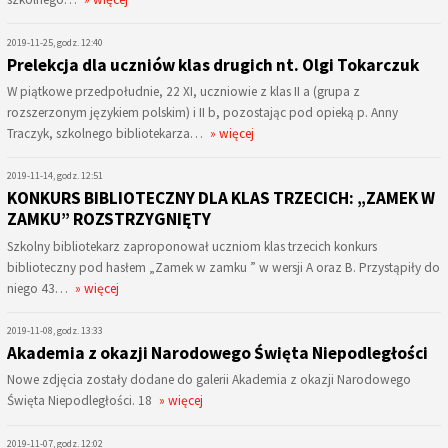
2019-11-25, godz. 12:40
Prelekcja dla uczniów klas drugich nt. Olgi Tokarczuk
W piątkowe przedpołudnie, 22 XI, uczniowie z klas II a (grupa z
rozszerzonym językiem polskim) i II b, pozostając pod opieką p. Anny
Traczyk, szkolnego bibliotekarza…
» więcej
2019-11-14, godz. 12:51
KONKURS BIBLIOTECZNY DLA KLAS TRZECICH: „ZAMEK W
ZAMKU” ROZSTRZYGNIĘTY
Szkolny bibliotekarz zaproponował uczniom klas trzecich konkurs
biblioteczny pod hasłem „Zamek w zamku ” w wersji A oraz B. Przystąpiły do
niego 43…
» więcej
2019-11-08, godz. 13:33
Akademia z okazji Narodowego Święta Niepodległości
Nowe zdjęcia zostały dodane do galerii Akademia z okazji Narodowego
Święta Niepodległości. 18
» więcej
2019-11-07, godz. 12:02