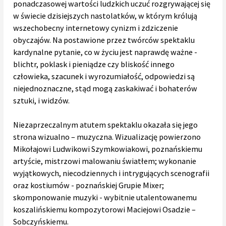
ponadczasowej wartości ludzkich uczuć rozgrywającej się
w świecie dzisiejszych nastolatków, w którym królują
wszechobecny internetowy cynizm i zdziczenie
obyczajów. Na postawione przez twórców spektaklu
kardynalne pytanie, co w życiu jest naprawdę ważne -
blichtr, poklask i pieniądze czy bliskość innego
człowieka, szacunek i wyrozumiałość, odpowiedzi są
niejednoznaczne, stąd mogą zaskakiwać i bohaterów
sztuki, i widzów.
Niezaprzeczalnym atutem spektaklu okazała się jego
strona wizualno – muzyczna. Wizualizację powierzono
Mikołajowi Ludwikowi Szymkowiakowi, poznańskiemu
artyście, mistrzowi malowaniu światłem; wykonanie
wyjątkowych, niecodziennych i intrygujących scenografii
oraz kostiumów - poznańskiej Grupie Mixer;
skomponowanie muzyki - wybitnie utalentowanemu
koszalińskiemu kompozytorowi Maciejowi Osadzie –
Sobczyńskiemu.