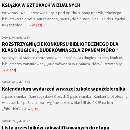
KSIĄŻKA W SZTUKACH WIZUALNYCH
We wtorek, 4 XI, uczniowie klasy I f pod opieką p. Anny Traczyk, szkolnego
bibliotekarza oraz p. Artura Knapa, nauczyciela historii, udali się do Czytelni
Księgozbioru…
» więcej
2019-11-07, godz. 11:57
ROZSTRZYGNIĘCIE KONKURSU BIBLIOTECZNEGO DLA
KLAS DRUGICH: „DUDEKÓWNA SZŁA Z PANEM PIÓRO”
Szkolny bibliotekarz zaproponował uczniom klas drugich jesienny konkurs
biblioteczny zatytułowany „Dudekówna szła z panem Pióro ”. Przystąpiły…
» więcej
2019-11-07, godz. 11:49
Kalendarium wydarzeń w naszej szkole w październiku
1 października - Dzień Języków Obcych 3 października - Konkurs biblioteczny
w klasie I b 4 października - wyjście uczniów klas I-III do CKiSE na film
„Piłsudski”…
» więcej
2019-10-29, godz. 08:47
Lista uczestników zakwalifikowanych do etapu