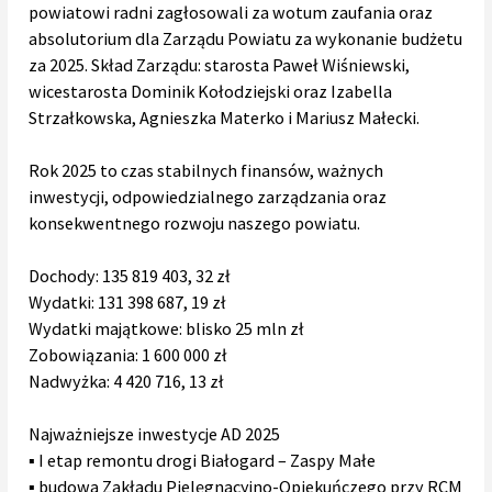
powiatowi radni zagłosowali za wotum zaufania oraz
absolutorium dla Zarządu Powiatu za wykonanie budżetu
za 2025. Skład Zarządu: starosta Paweł Wiśniewski,
wicestarosta Dominik Kołodziejski oraz Izabella
Strzałkowska, Agnieszka Materko i Mariusz Małecki.
Rok 2025 to czas stabilnych finansów, ważnych
inwestycji, odpowiedzialnego zarządzania oraz
konsekwentnego rozwoju naszego powiatu.
Dochody: 135 819 403, 32 zł
Wydatki: 131 398 687, 19 zł
Wydatki majątkowe: blisko 25 mln zł
Zobowiązania: 1 600 000 zł
Nadwyżka: 4 420 716, 13 zł
Najważniejsze inwestycje AD 2025
▪️ I etap remontu drogi Białogard – Zaspy Małe
▪️ budowa Zakładu Pielęgnacyjno-Opiekuńczego przy RCM