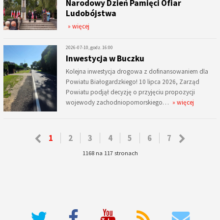
Narodowy Dzień Pamięci Ofiar
Ludobójstwa
» więcej
2026-07-10, godz. 16:00
Inwestycja w Buczku
Kolejna inwestycja drogowa z dofinansowaniem dla
Powiatu Białogardzkiego! 10 lipca 2026, Zarząd
Powiatu podjął decyzję o przyjęciu propozycji
wojewody zachodniopomorskiego…
» więcej
1
2
3
4
5
6
7
1168 na 117 stronach