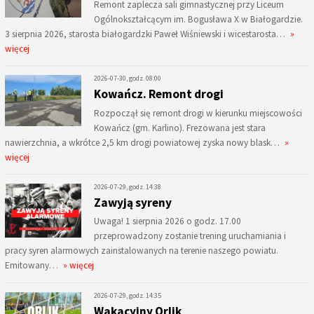
Remont zaplecza sali gimnastycznej przy Liceum
Ogólnokształcącym im. Bogusława X w Białogardzie.
3 sierpnia 2026, starosta białogardzki Paweł Wiśniewski i wicestarosta…
»
więcej
2026-07-30, godz. 08:00
Kowańcz. Remont drogi
Rozpoczął się remont drogi w kierunku miejscowości
Kowańcz (gm. Karlino). Frezowana jest stara
nawierzchnia, a wkrótce 2,5 km drogi powiatowej zyska nowy blask…
»
więcej
2026-07-29, godz. 14:38
Zawyją syreny
Uwaga! 1 sierpnia 2026 o godz. 17.00
przeprowadzony zostanie trening uruchamiania i
pracy syren alarmowych zainstalowanych na terenie naszego powiatu.
Emitowany…
» więcej
2026-07-29, godz. 14:35
Wakacyjny Orlik