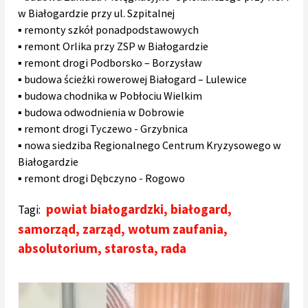
w Białogardzie przy ul. Szpitalnej
▪️ remonty szkół ponadpodstawowych
▪️ remont Orlika przy ZSP w Białogardzie
▪️ remont drogi Podborsko – Borzysław
▪️ budowa ścieżki rowerowej Białogard – Lulewice
▪️ budowa chodnika w Pobłociu Wielkim
▪️ budowa odwodnienia w Dobrowie
▪️ remont drogi Tyczewo - Grzybnica
▪️ nowa siedziba Regionalnego Centrum Kryzysowego w
Białogardzie
▪️ remont drogi Dębczyno - Rogowo
powiat białogardzki
,
białogard
,
Tagi:
samorząd
,
zarząd
,
wotum zaufania
,
absolutorium
,
starosta
,
rada