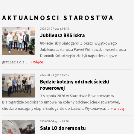
AKTUALNOŚCI STAROSTWA
2026-08-07, godz. 08:45
Jubileusz BKS Iskra
80-lecie Iskry Białogard! Z okazji wyjątkowego
Jubileuszu, starosta Paweł Wiśniewski i wicestarosta
Dominik Kołodziejski złożyli najserdeczniejsze
gratulacje dla…
» więcej
2026-08-04, godz. 07:45
Będzie kolejny odcinek ścieżki
rowerowej
3 sierpnia 2026 w Starostwie Powiatowym w
Białogardzie podpisano umowę na kolejny odcinek ścieżki rowerowej,
chodzi o następny etap z Białogardu do Lulewic. Wykonawca…
» więcej
2026-08-04, godz. 07:30
Sala LO do remontu