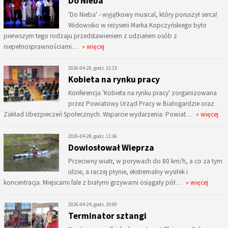
Do Nieba
'Do Nieba' - wyjątkowy musical, który poruszył serca!
Widowisko w reżyserii Marka Kopczyńskiego było
pierwszym tego rodzaju przedstawieniem z udziałem osób z
niepełnosprawnościami…
» więcej
2026-04-29, godz. 12:15
Kobieta na rynku pracy
Konferencja 'Kobieta na rynku pracy' zorganizowana
przez Powiatowy Urząd Pracy w Białogardzie oraz
Zakład Ubezpieczeń Społecznych. Wsparcie wydarzenia: Powiat…
» więcej
2026-04-28, godz. 11:36
Dowiosłował Wieprza
Przeciwny wiatr, w porywach do 80 km/h, a co za tym
idzie, a raczej płynie, ekstremalny wysiłek i
koncentracja. Miejscami fale z białymi grzywami osiągały pół…
» więcej
2026-04-24, godz. 19:00
Terminator sztangi