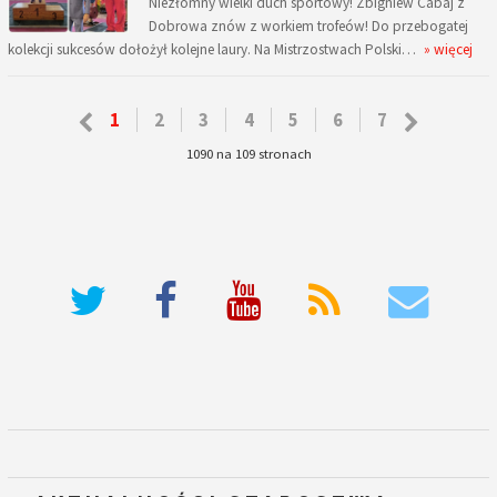
Niezłomny wielki duch sportowy! Zbigniew Cabaj z
Dobrowa znów z workiem trofeów! Do przebogatej
kolekcji sukcesów dołożył kolejne laury. Na Mistrzostwach Polski…
» więcej
1
2
3
4
5
6
7
1090 na 109 stronach
deneme bonusu veren siteler