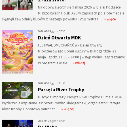
Na odbywających się 9 maja 2026 w Białej Podlasce
Mistrzostwach Polski AZS w zapasach po złote medale
sięgnęli zawodnicy klubów z naszego powiatu! Tytuł mistrza…
» więcej
2026-05-04, godz. 07:30
Dzień Otwarty MDK
FESTIWAL DMUCHAŃCÓW - Dzień Otwarty
Młodzieżowego Domu Kultury w Białogardzie. 23
maja | godz. 11:00 - 14:00 | wstęp wolny | zapraszamy!
W programie wiele…
» więcej
2026-05-01, godz. 11:56
Parsęta River Trophy
III edycja imprezy: Parsęta River Trophy! 16 maja 2026 .
Wydarzenie wspierane jest przez Powiat Białogardzki, organizator: Parsęta
River Trophy. Honorowy patronat:…
» więcej
2026-04-29, godz. 12:34