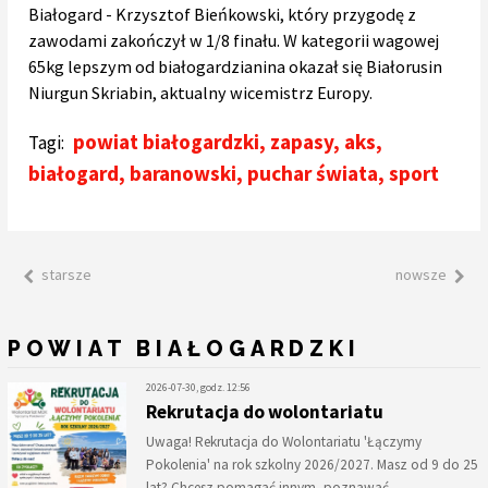
Białogard - Krzysztof Bieńkowski, który przygodę z
zawodami zakończył w 1/8 finału. W kategorii wagowej
65kg lepszym od białogardzianina okazał się Białorusin
Niurgun Skriabin, aktualny wicemistrz Europy.
powiat białogardzki
,
zapasy
,
aks
,
Tagi:
białogard
,
baranowski
,
puchar świata
,
sport
starsze
nowsze
POWIAT BIAŁOGARDZKI
2026-07-30, godz. 12:56
Rekrutacja do wolontariatu
Uwaga! Rekrutacja do Wolontariatu 'Łączymy
Pokolenia' na rok szkolny 2026/2027. Masz od 9 do 25
lat? Chcesz pomagać innym, poznawać