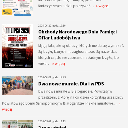
fantastycznych ludzi i przeżywać…
» więcej
2026-06-29, godz. 17:10
Obchody Narodowego Dnia Pamięci
Ofiar Ludobójstwa
Mijają lata, ale są obrazy, których nie da się wymazać.
Są krzyki, których nie zagłusza czas. Są nazwiska,
których często nie zapisano na żadnym krzyżu, bo
wielu…
» więcej
2026-06-29, godz. 14:45
Dwa nowe murale. Dla i w PDS
Dwa nowe murale w Białogardzie. Powstały w
przestrzeni, z której na co dzień korzystają uczestnicy
Powiatowego Domu Samopomocy w Białogardzie. Piękne muralowe…
»
więcej
2026-05-09, godz. 19:13
2 razy złoto!