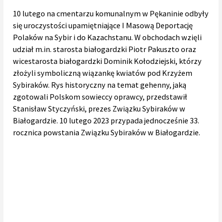
10 lutego na cmentarzu komunalnym w Pękaninie odbyły
się uroczystości upamiętniające I Masową Deportację
Polaków na Sybir i do Kazachstanu. W obchodach wzięli
udział m.in. starosta białogardzki Piotr Pakuszto oraz
wicestarosta białogardzki Dominik Kołodziejski, którzy
złożyli symboliczną wiązankę kwiatów pod Krzyżem
Sybiraków. Rys historyczny na temat gehenny, jaką
zgotowali Polskom sowieccy oprawcy, przedstawił
Stanisław Styczyński, prezes Związku Sybiraków w
Białogardzie. 10 lutego 2023 przypada jednocześnie 33.
rocznica powstania Związku Sybiraków w Białogardzie.