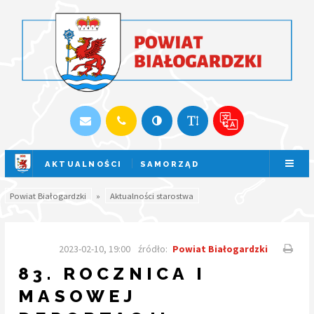
AKTUALNOŚCI
SAMORZĄD
SESJA NA ŻYWO
Powiat Białogardzki
»
Aktualności starostwa
2023-02-10, 19:00
źródło:
Powiat Białogardzki
83. ROCZNICA I
MASOWEJ