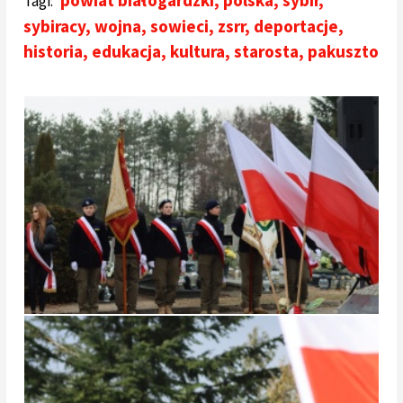
powiat białogardzki
,
polska
,
sybir
,
Tagi:
sybiracy
,
wojna
,
sowieci
,
zsrr
,
deportacje
,
historia
,
edukacja
,
kultura
,
starosta
,
pakuszto