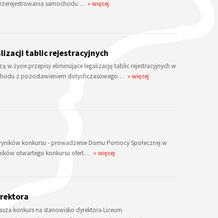
u przerejestrowania samochodu…
» więcej
izacji tablic rejestracyjnych
 życie przepisy eliminujące legalizację tablic rejestracyjnych w
ochodu z pozostawieniem dotychczasowego…
» więcej
ie wyników konkursu - prowadzenie Domu Pomocy Społecznej w
wyników otwartego konkursu ofert…
» więcej
rektora
sza konkurs na stanowisko dyrektora Liceum