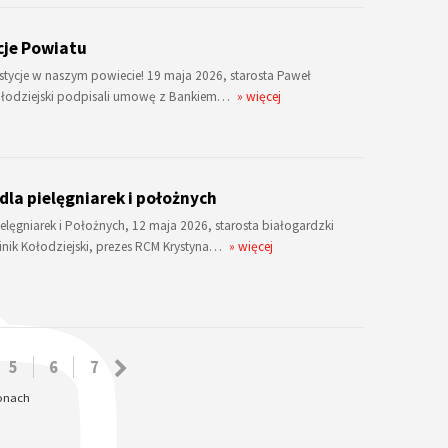
cje Powiatu
westycje w naszym powiecie! 19 maja 2026, starosta Paweł
Kołodziejski podpisali umowę z Bankiem…
» więcej
dla pielęgniarek i położnych
lęgniarek i Położnych, 12 maja 2026, starosta białogardzki
inik Kołodziejski, prezes RCM Krystyna…
» więcej
5
6
7
ronach