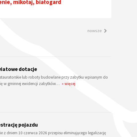
enie
,
mikołaj
,
białogard
nowsze
iatowe dotacje
restauratorskie lub roboty budowlane przy zabytku wpisanym do
 się w gminnej ewidencji zabytków…
» więcej
estrację pojazdu
e z dniem 10 czerwca 2026 przepisu eliminującego legalizację