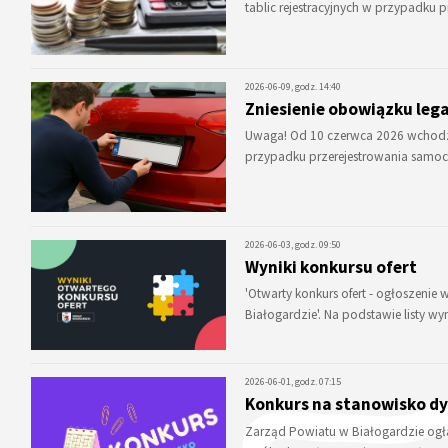
tablic rejestracyjnych w przypadk
2026-06-09, godz. 14:40
Zniesienie obowiązku legal
Uwaga! Od 10 czerwca 2026 wchodzą w
przypadku przerejestrowania sam
2026-06-03, godz. 09:50
Wyniki konkursu ofert
'Otwarty konkurs ofert - ogłoszen
Białogardzie'. Na podstawie listy 
2026-06-01, godz. 07:15
Konkurs na stanowisko dy
Zarząd Powiatu w Białogardzie ogła