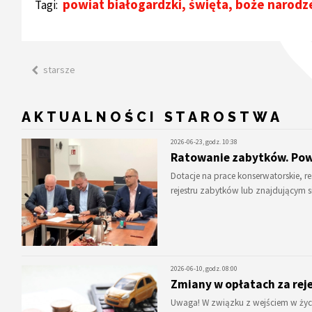
powiat białogardzki
,
święta
,
boże narodz
Tagi:
starsze
AKTUALNOŚCI STAROSTWA
2026-06-23, godz. 10:38
Ratowanie zabytków. Pow
Dotacje na prace konserwatorskie, 
rejestru zabytków lub znajdującym
2026-06-10, godz. 08:00
Zmiany w opłatach za rej
Uwaga! W związku z wejściem w życi