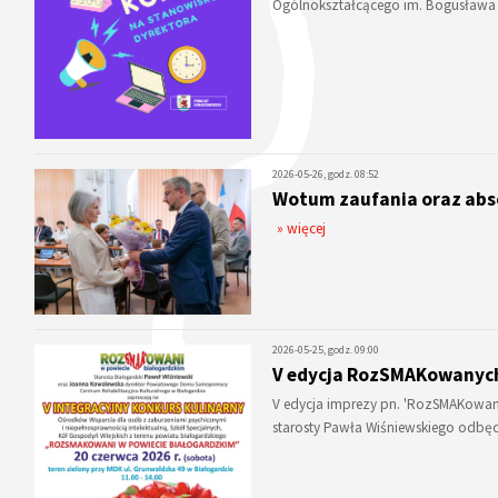
Ogólnokształcącego im. Bogusława X
2026-05-26, godz. 08:52
Wotum zaufania oraz abs
» więcej
2026-05-25, godz. 09:00
V edycja RozSMAKowanyc
V edycja imprezy pn. 'RozSMAKowan
starosty Pawła Wiśniewskiego odbę