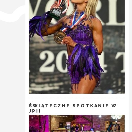
ŚWIĄTECZNE SPOTKANIE W
JPII