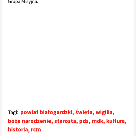
Grupa Misyjna.
powiat białogardzki
,
święta
,
wigilia
,
Tagi:
boże narodzenie
,
starosta
,
pds
,
mdk
,
kultura
,
historia
,
rcm