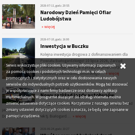
2026-07-11, godz. 20:55
Narodowy Dzień Pamięci Ofiar
Ludobójstwa
» więcej
2026-07-10, godz. 16:00
Inwestycja w Buczku
Kolejna inwestycja drogowa z dofinansowaniem dla
Powiatu Białogardzkiego! 10 lipca 2026, Zarząd
Serwis wykorzystuje pliki cookies. Używamy informacji zapisanych
Powiatu podjął decyzję o przyjęciu propozycji
za pomocą cookies i podobnych technologii m.in. w celach
wojewody zachodniopomorskiego…
» więcej
promocyjnych i statystycznych oraz w celu dostosowania naszych
serwisów do indywidualnych potrzeb użytkowników. Mogą też stosować
2026-06-29, godz. 10:14
je współpracujące z nami firmy badawcze oraz dostawcy aplikacji
Nowy rozkład jazdy autobusów
multimedialnych. W programie służącym do obsługi internetu można
zmienić ustawienia dotyczące cookies. Korzystanie z naszego serwisu bez
Uwaga! Modyfikacja linii autobusowych i nowy rozkład
zmiany ustawień dotyczących cookies oznacza, że będą one zapisane w
jazdy powiatowych linii autobusowych od 1 lipca 2026: LINA 1U (92) |
pamięci urządzenia.
Dodano jeden przystanek tj. Białogard…
» więcej
2026-06-24, godz. 10:27