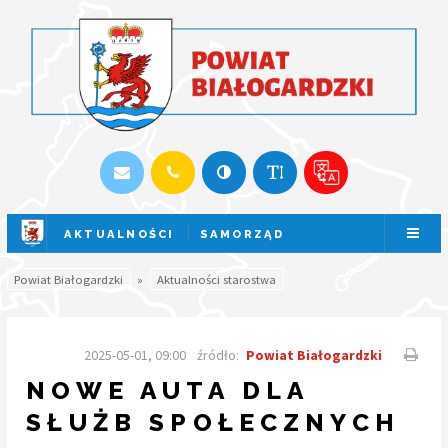
AKTUALNOŚCI
SAMORZĄD
SESJA NA ŻYWO
Powiat Białogardzki
»
Aktualności starostwa
2025-05-01, 09:00
źródło:
Powiat Białogardzki
NOWE AUTA DLA
SŁUŻB SPOŁECZNYCH