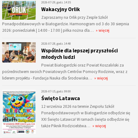
2026-07-29, godz. 14:35
Wakacyjny Orlik
Zapraszamy na Orlik przy Zesple Szkół
Ponadpodstawowych w Białogardzie. Harmonogram od 3 do 30 sierpnia
2026: poniedziałek | 14:00 - 17:00 | piłka nożna dla…
» więcej
2026-07-28, godz. 14:48
Wspólnie dla lepszej przyszłości
młodych ludzi
Powiat Białogardzki oraz Powiat Koszaliński za
pośrednictwem swoich Powiatowych Centrów Pomocy Rodzinie, wraz z
liderem projektu - Fundacja Nauka dla Środowiska…
» więcej
2026-07-15, godz. 09:00
Święto Latawca
12 września 2026 na terenie Zespołu Szkół
Ponadpodstawowych w Białogardzie odbędzie się
XXI Święto Latawca! W ramach święta odbędzie się
także Piknik Rodzicielstwa…
» więcej