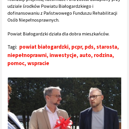
udziale środków Powiatu Białogardzkiego i
dofinansowaniu z Państwowego Funduszu Rehabilitacji
Osób Niepełnosprawnych.
Powiat Białogardzki działa dla dobra mieszkańców.
powiat białogardzki
,
pcpr
,
pds
,
starosta
,
Tagi:
niepełnoprawni
,
inwestycje
,
auto
,
rodzina
,
pomoc
,
wspracie